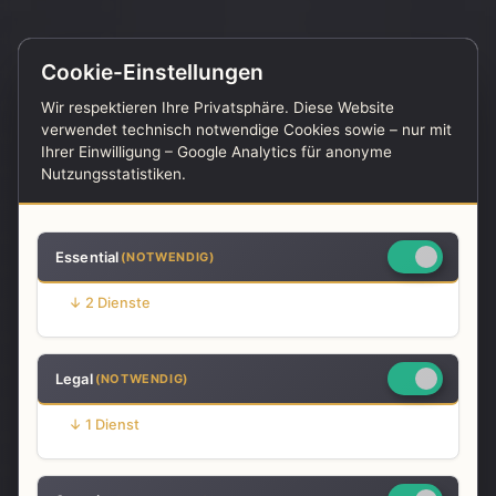
Cookie-Einstellungen
Wir respektieren Ihre Privatsphäre. Diese Website
verwendet technisch notwendige Cookies sowie – nur mit
Ihrer Einwilligung – Google Analytics für anonyme
Nutzungsstatistiken.
Essential
(NOTWENDIG)
Startseite
Konferenzraum
↓
2
Dienste
Professioneller
Legal
(NOTWENDIG)
Konferenzraum
↓
1
Dienst
Moderne Ausstattung. Flexible Buchung.