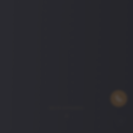
MEHR ERFAHREN
🍪